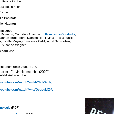
:
Bettina Grube
ara Hutchinson
Kramer
lle Barkhoff
ier Haenen
ble 2000
a Dittmann, Cornelia Grossmann,
Konstanze Gundudis
,
annah Hartenberg, Karsten Holst, Maja lnessa Junge,
, Sybille Meyer, Constance Oehl, Ingrid Schweitzer,
la, Susanne Wagner
icharulidse
etheanum am 5. August 2001.
acker - Eurythmieensemble (2000)“
nfeld. Auf YouTube:
.youtube.com/watch?v=lkhYhhkW_bg
.youtube.com/watch?v=tVOegpqLX0A
nologie
(PDF)