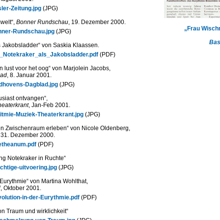
er-Zeitung.jpg
(JPG)
welt“,
Bonner Rundschau
, 19. Dezember 2000.
„Frau Wisch
ner-Rundschau.jpg
(JPG)
Bas
s Jakobsladder“ von Saskia Klaassen.
Notekraker_als_Jakobsladder.pdf
(PDF)
 lust voor het oog“ von Marjolein Jacobs,
lad
, 8. Januar 2001.
dhovens-Dagblad.jpg
(JPG)
usiast ontvangen“,
heaterkrant
, Jan-Feb 2001.
tmie-Muziek-Theaterkrant.jpg
(JPG)
en Zwischenraum erleben“ von Nicole Oldenberg,
, 31. Dezember 2000.
theanum.pdf
(PDF)
ing Notekraker in Ruchte“
htige-uitvoering.jpg
(JPG)
 Eurythmie“ von Martina Wohlthat,
l
, Oktober 2001.
lution-in-der-Eurythmie.pdf
(PDF)
n Traum und wirklichkeit“