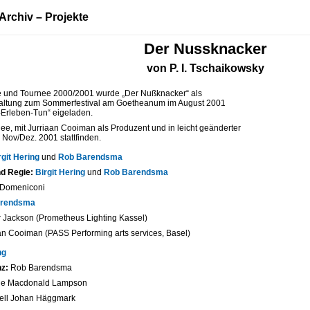
Archiv – Projekte
Der Nussknacker
von P. I. Tschaikowsky
e und Tournee 2000/2001 wurde „Der Nußknacker“ als
taltung zum Sommerfestival am Goetheanum im August 2001
Erleben-Tun“ eigeladen.
ee, mit Jurriaan Cooiman als Produzent und in leicht geänderter
 Nov/Dez. 2001 stattfinden.
rgit Hering
und
Rob Barendsma
d Regie:
Birgit Hering
und
Rob Barendsma
Domeniconi
arendsma
 Jackson (Prometheus Lighting Kassel)
an Cooiman (PASS Performing arts services, Basel)
ng
nz:
Rob Barendsma
ne Macdonald Lampson
ell Johan Häggmark