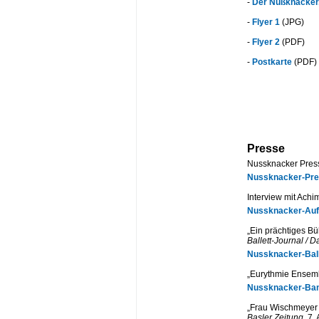
-
Der Nußknacker,
-
Flyer 1
(JPG)
-
Flyer 2
(PDF)
-
Postkarte
(PDF)
Presse
Nussknacker Pre
Nussknacker-Pre
Interview mit Ach
Nussknacker-Auft
„Ein prächtiges B
Ballett-Journal / 
Nussknacker-Ball
„Eurythmie Ensem
Nussknacker-Ban
„Frau Wischmeyer 
Basler Zeitung
, 7.