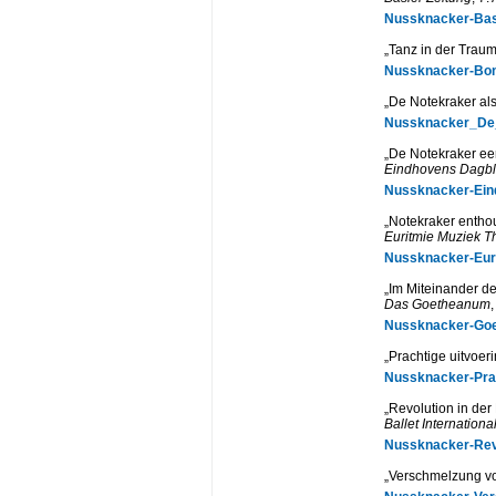
Nussknacker-Basl
„Tanz in der Traum
Nussknacker-Bon
„De Notekraker al
Nussknacker_De_
„De Notekraker een
Eindhovens Dagb
Nussknacker-Ein
„Notekraker entho
Euritmie Muziek T
Nussknacker-Euri
„Im Miteinander d
Das Goetheanum
Nussknacker-Goe
„Prachtige uitvoer
Nussknacker-Prac
„Revolution in der
Ballet Internationa
Nussknacker-Revo
„Verschmelzung vo