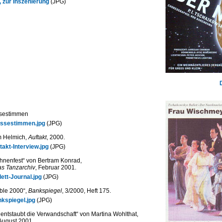
 zur Inszenierung
(JPG)
ssestimmen
ssestimmen.jpg
(JPG)
im Helmich,
Auftakt
, 2000.
akt-Interview.jpg
(JPG)
ühnenfest“ von Bertram Konrad,
Das Tanzarchiv
, Februar 2001.
ett-Journal.jpg
(JPG)
ble 2000“,
Bankspiegel
, 3/2000, Heft 175.
kspiegel.jpg
(JPG)
entstaubt die Verwandschaft“ von Martina Wohlthat,
 August 2001.