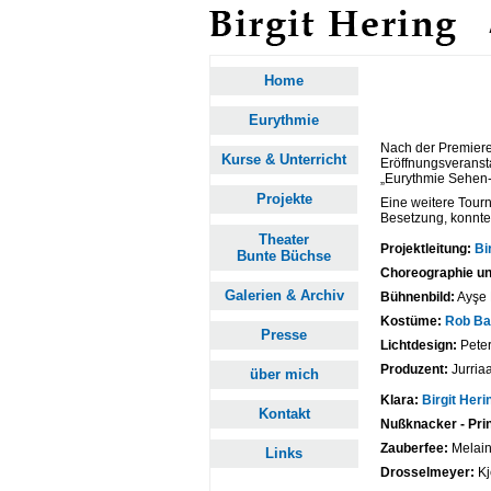
Home
Eurythmie
Nach der Premier
Kurse & Unterricht
Eröffnungsverans
„Eurythmie Sehen-
Projekte
Eine weitere Tourn
Besetzung, konnte
Theater
Projektleitung:
Bi
Bunte Büchse
Choreographie un
Galerien & Archiv
Bühnenbild:
Ayşe 
Kostüme:
Rob B
Presse
Lichtdesign:
Peter
Produzent:
Jurria
über mich
Klara:
Birgit Heri
Kontakt
Nußknacker - Pri
Zauberfee:
Melai
Links
Drosselmeyer:
Kj