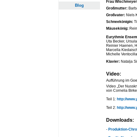
Frau Wischmeyer
Blog
Großmutter:
Barb
Großvater:
Niels 
Schneekönigin:
Ti
Mäusekönig:
Rein
Eurythmie Ensem
Uta Becker, Ursul
Reinier Haenen, H
Marcella Kiedaisch
Michelle Ventocil
Klavier:
Natalja S
Video:
Aufführung im Go
Video „Der Nusskn
von Cornelia Birke
Teil 1:
http://www
Teil 2:
http://www
Downloads:
-
Produktion-Chro