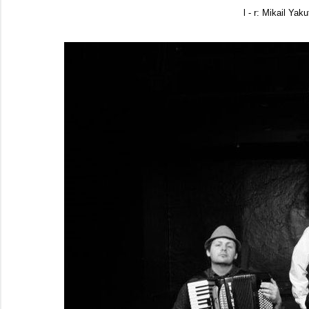
l - r: Mikail Yak