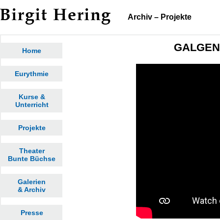
Archiv – Projekte
GALGE
Home
Eurythmie
Kurse &
Unterricht
Projekte
Theater
Bunte Büchse
Galerien
& Archiv
Presse